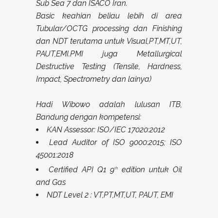
Sub Sea 7 dan ISACO Iran.
Basic keahian beliau lebih di area
Tubular/OCTG processing dan Finishing
dan NDT terutama untuk Visual,PT,MT,UT,
PAUT,EMI.PMI juga Metallurgical
Destructive Testing (Tensile, Hardness,
Impact, Spectrometry dan lainya)
Hadi Wibowo adalah lulusan ITB,
Bandung dengan kompetensi:
KAN Assessor: ISO/IEC 17020:2012
Lead Auditor of ISO 9000:2015; ISO
45001:2018
Certified API Q1 9
edition untuk Oil
th
and Gas
NDT Level 2 : VT,PT,MT,UT, PAUT, EMI